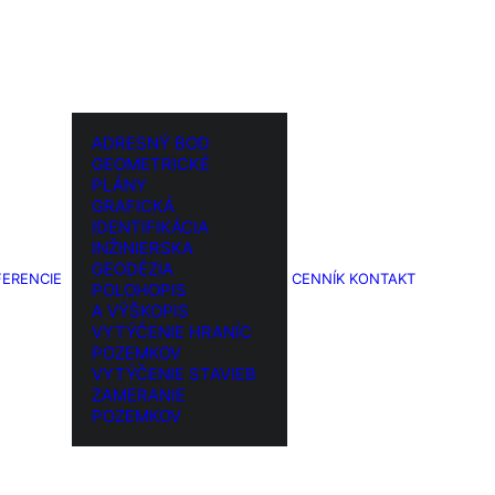
ADRESNÝ BOD
GEOMETRICKÉ
PLÁNY
GRAFICKÁ
IDENTIFIKÁCIA
INŽINIERSKA
GEODÉZIA
FERENCIE
CENNÍK
KONTAKT
POLOHOPIS
A VÝŠKOPIS
VYTÝČENIE HRANÍC
POZEMKOV
VYTÝČENIE STAVIEB
ZAMERANIE
POZEMKOV