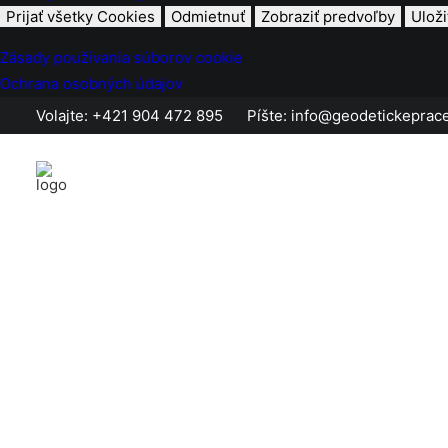
Prijať všetky Cookies
Odmietnuť
Zobraziť predvoľby
Uloži
Zásady používania súborov cookie
Ochrana osobných údajov
Volajte:
+421 904 472 895
Píšte:
info@geodetickeprace
Kruhový objazd Pov