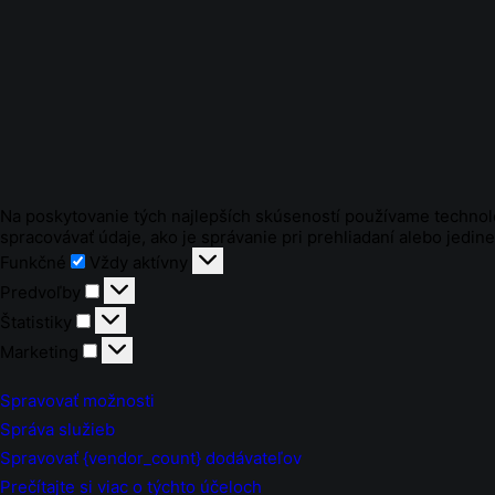
Na poskytovanie tých najlepších skúseností používame technoló
spracovávať údaje, ako je správanie pri prehliadaní alebo jedin
Funkčné
Funkčné
Vždy aktívny
Predvoľby
Predvoľby
Štatistiky
Štatistiky
Marketing
Marketing
Spravovať možnosti
Správa služieb
Spravovať {vendor_count} dodávateľov
Prečítajte si viac o týchto účeloch