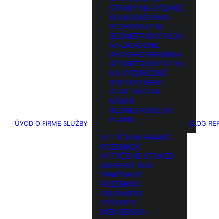
STAVBY NA VYDANIE
KOLAUDAČNÉHO
ROZHODNUTIA
GEOMETRICKÝ PLÁN
NA ZRIADENIE
VECNÉHO BREMENA
GEOMETRICKÝ PLÁN
NA VYZNAČENIE
DUPLICITNÉHO
VLASTNÍCTVA
NÁVRH
GEOMETRICKÉHO
PLÁNU
Súčasnosť
ÚVOD
O FIRME
SLUŽBY
BLOG
RE
VYTÝČENIE HRANÍC
POZEMKOV
VYTÝČENIE STAVIEB
ADRESNÝ BOD
ZAMERANIE
POZEMKOV
POLOHOPIS
VÝŠKOPIS
INŽINIERSKA