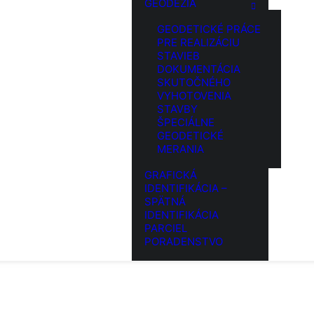
GEODÉZIA
GEODETICKÉ PRÁCE
PRE REALIZÁCIU
STAVIEB
DOKUMENTÁCIA
SKUTOČNÉHO
VYHOTOVENIA
STAVBY
ŠPECIÁLNE
GEODETICKÉ
MERANIA
GRAFICKÁ
IDENTIFIKÁCIA –
SPÄTNÁ
IDENTIFIKÁCIA
PARCIEL
PORADENSTVO